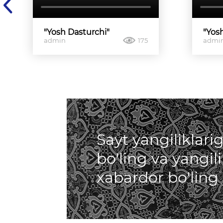
"Yosh Dasturchi"
"Yos
admin
175
admi
Sayt yangiliklar
bo'ling va yangil
xabardor bo'ling