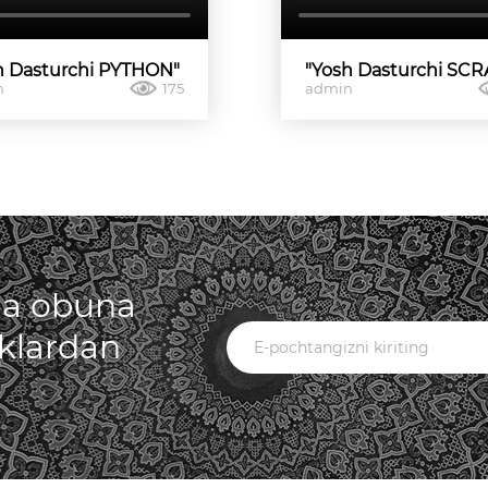
h Dasturchi PYTHON"
"Yosh Dasturchi SC
n
175
admin
iga obuna
iklardan