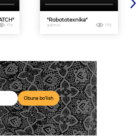
RATCH"
"Robototexnika"
175
admin
175
Obuna bo'lish