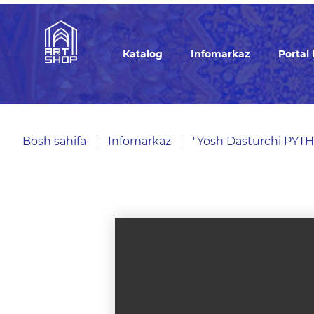
Кatalog
Infomarkaz
Portal
Bosh sahifa
Infomarkaz
"Yosh Dasturchi PYT