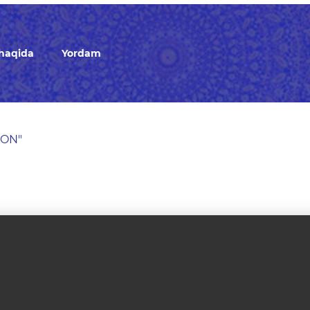
 haqida
Yordam
HON"