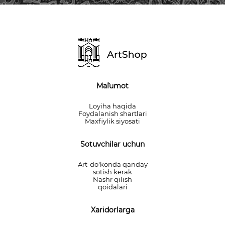
Ma`lumot
Loyiha haqida
Foydalanish shartlari
Maxfiylik siyosati
Sotuvchilar uchun
Art-do'konda qanday
sotish kerak
Nashr qilish
qoidalari
Xaridorlarga