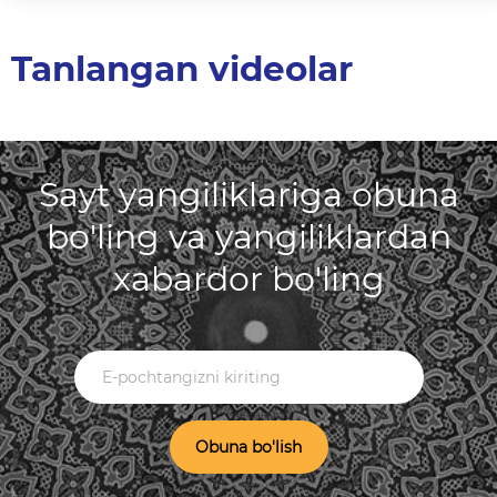
Tanlangan videolar
Sayt yangiliklariga obuna
bo'ling va yangiliklardan
xabardor bo'ling
Obuna bo'lish