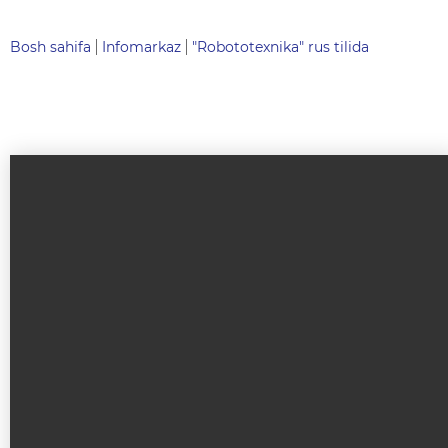
Bosh sahifa
Infomarkaz
"Robototexnika" rus tilida