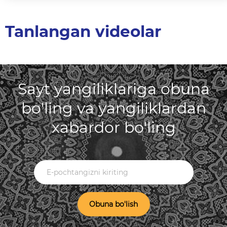
Tanlangan videolar
Sayt yangiliklariga obuna
bo'ling va yangiliklardan
xabardor bo'ling
Obuna bo'lish