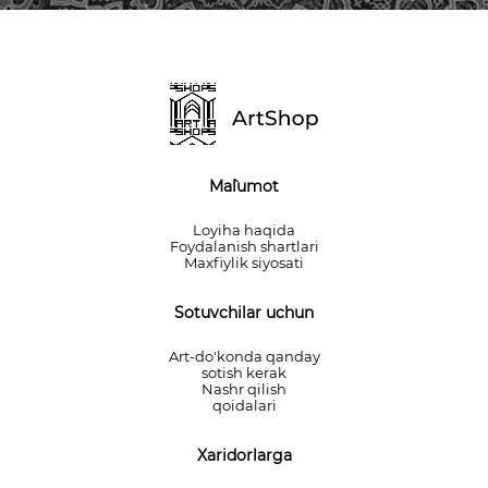
Ma`lumot
Loyiha haqida
Foydalanish shartlari
Maxfiylik siyosati
Sotuvchilar uchun
Art-do'konda qanday
sotish kerak
Nashr qilish
qoidalari
Xaridorlarga