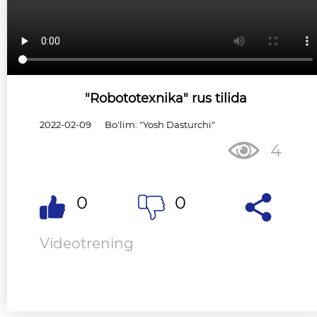
"Robototexnika" rus tilida
2022-02-09
Bo'lim: "Yosh Dasturchi"
4
0
0
Videotrening