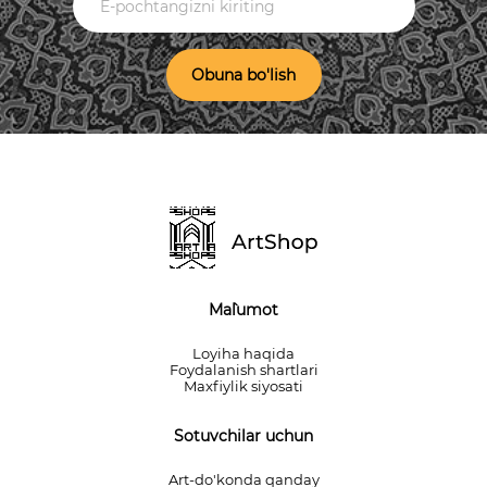
Obuna bo'lish
Ma`lumot
Loyiha haqida
Foydalanish shartlari
Maxfiylik siyosati
Sotuvchilar uchun
Art-do'konda qanday