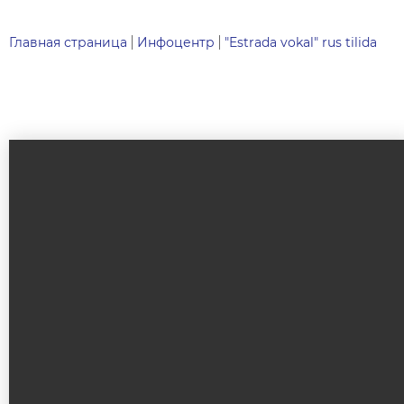
Главная страница
Инфоцентр
"Estrada vokal" rus tilida