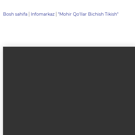
Bosh sahifa
Infomarkaz
"Mohir Qo'llar Bichish Tikish"