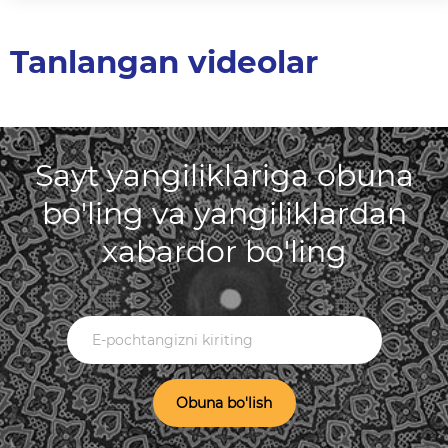
Tanlangan videolar
Sayt yangiliklariga obuna
bo'ling va yangiliklardan
xabardor bo'ling
Obuna bo'lish