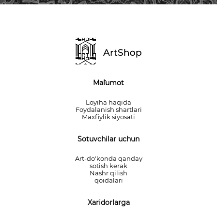
Ma`lumot
Loyiha haqida
Foydalanish shartlari
Maxfiylik siyosati
Sotuvchilar uchun
Art-do'konda qanday
sotish kerak
Nashr qilish
qoidalari
Xaridorlarga