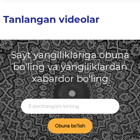
Tanlangan videolar
Sayt yangiliklariga obuna
bo'ling va yangiliklardan
xabardor bo'ling
Obuna bo'lish