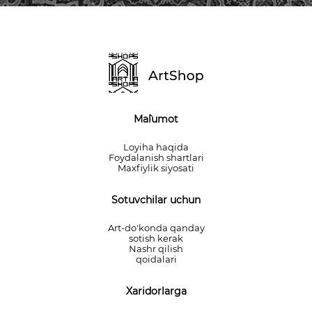
Ma`lumot
Loyiha haqida
Foydalanish shartlari
Maxfiylik siyosati
Sotuvchilar uchun
Art-do'konda qanday
sotish kerak
Nashr qilish
qoidalari
Xaridorlarga